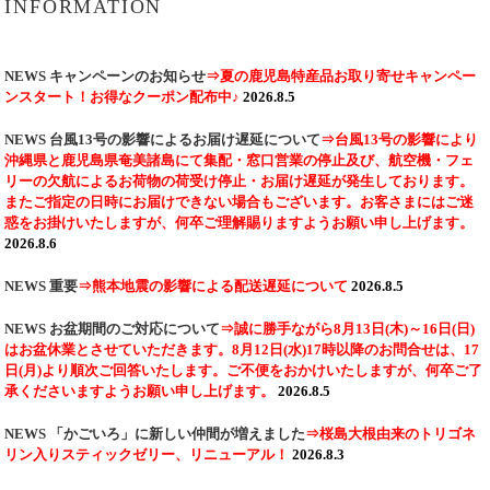
INFORMATION
NEWS
キャンペーンのお知らせ
⇒夏の鹿児島特産品お取り寄せキャンペー
ンスタート！お得なクーポン配布中♪
2026.8.5
NEWS
台風13号の影響によるお届け遅延について
⇒台風13号の影響により
沖縄県と鹿児島県奄美諸島にて集配・窓口営業の停止及び、航空機・フェ
リーの欠航によるお荷物の荷受け停止・お届け遅延が発生しております。
またご指定の日時にお届けできない場合もございます。お客さまにはご迷
惑をお掛けいたしますが、何卒ご理解賜りますようお願い申し上げます。
2026.8.6
NEWS
重要
⇒熊本地震の影響による配送遅延について
2026.8.5
NEWS
お盆期間のご対応について
⇒誠に勝手ながら8月13日(木)～16日(日)
はお盆休業とさせていただきます。8月12日(水)17時以降のお問合せは、17
日(月)より順次ご回答いたします。ご不便をおかけいたしますが、何卒ご了
承くださいますようお願い申し上げます。
2026.8.5
NEWS
「かごいろ」に新しい仲間が増えました
⇒桜島大根由来のトリゴネ
リン入りスティックゼリー、リニューアル！
2026.8.3