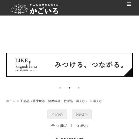
ホーム
>
工芸品（薩摩焼等・薩摩錫器・竹製品・屋久杉）
>
屋久杉
< Prev
Next >
6
1
6
全
商品
-
表示