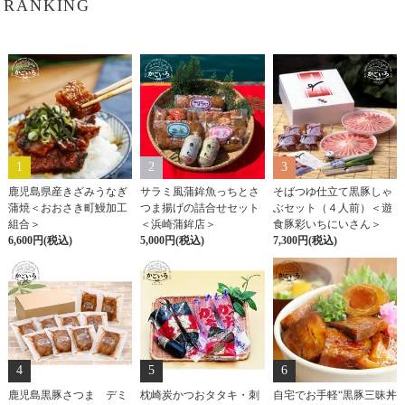
RANKING
1
2
3
鹿児島県産きざみうなぎ
サラミ風蒲鉾魚っちとさ
そばつゆ仕立て黒豚しゃ
蒲焼＜おおさき町鰻加工
つま揚げの詰合せセット
ぶセット（４人前）＜遊
組合＞
＜浜崎蒲鉾店＞
食豚彩いちにいさん＞
6,600円(税込)
5,000円(税込)
7,300円(税込)
4
5
6
鹿児島黒豚さつま デミ
枕崎炭かつおタタキ・刺
自宅でお手軽“黒豚三昧丼