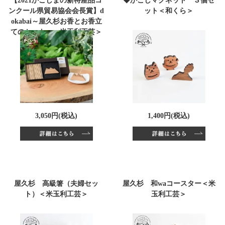
【2021かごしまの新特産品コ
◆かごしマグネット ３個セ
ンクール県貿易協会会長賞】d
ット＜和くら＞
okabai～屋久杉お香とお香立
てのセット～＜米玉利工芸＞
3,050円(税込)
1,400円(税込)
屋久杉 高級箸（夫婦セッ
屋久杉 和waコースター＜米
ト）＜米玉利工芸＞
玉利工芸＞