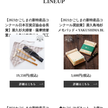
LINEUP
【2023かごしまの新特産品コ
【2021かごしまの新特産品コ
ンクール日本百貨店協会会長
ンクール奨励賞】屋久島地杉
賞】屋久杉夫婦箸・薩摩焼箸
メモパッド＜YAKUSHIMA BL
置き・大島紬箸袋付き＜原工
ESS＞
芸＞
19,550円(税込)
3,600円(税込)