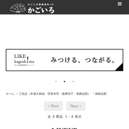
ホーム
>
工芸品（本場大島紬・芭蕉布等・薩摩切子・装飾品類）
>
装飾品類
< Prev
Next >
4
1
4
全
商品
-
表示