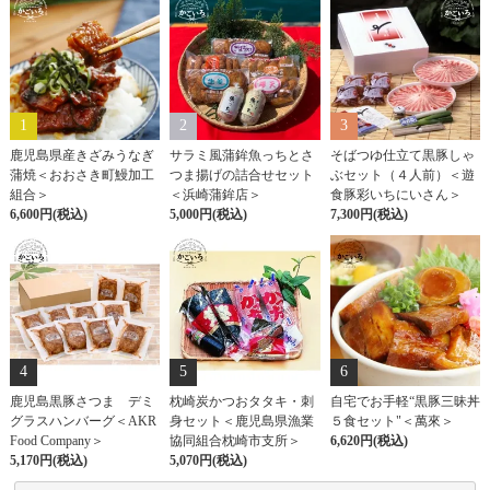
1
2
3
鹿児島県産きざみうなぎ
サラミ風蒲鉾魚っちとさ
そばつゆ仕立て黒豚しゃ
蒲焼＜おおさき町鰻加工
つま揚げの詰合せセット
ぶセット（４人前）＜遊
組合＞
＜浜崎蒲鉾店＞
食豚彩いちにいさん＞
6,600円(税込)
5,000円(税込)
7,300円(税込)
4
5
6
鹿児島黒豚さつま デミ
枕崎炭かつおタタキ・刺
自宅でお手軽“黒豚三昧丼
グラスハンバーグ＜AKR
身セット＜鹿児島県漁業
５食セット"＜萬來＞
Food Company＞
協同組合枕崎市支所＞
6,620円(税込)
5,170円(税込)
5,070円(税込)