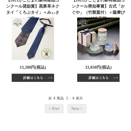
【2021かごしまの新特産品コ
【2021かごしまの新特産品コ
ンクール奨励賞】黒豚革ネク
ンクール県知事賞】古式「か
タイ「くろぶタイ」＜みぃさ
ぐや」（竹製蓋付）＜薩摩び
の実＞
ーどろ工芸＞
13,200円(税込)
33,850円(税込)
4
1
4
全
商品
-
表示
< Prev
Next >