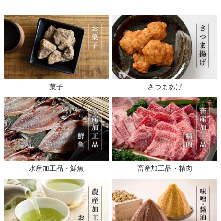
菓子
さつまあげ
水産加工品・鮮魚
畜産加工品・精肉