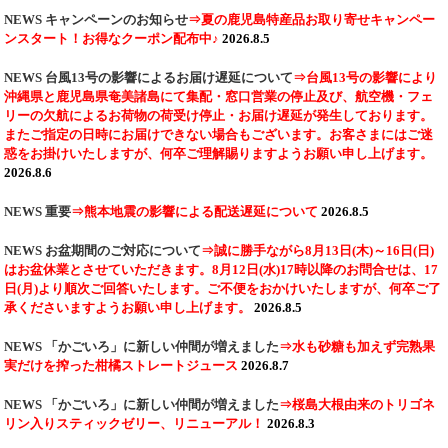
NEWS
キャンペーンのお知らせ
⇒夏の鹿児島特産品お取り寄せキャンペー
ンスタート！お得なクーポン配布中♪
2026.8.5
NEWS
台風13号の影響によるお届け遅延について
⇒台風13号の影響により
沖縄県と鹿児島県奄美諸島にて集配・窓口営業の停止及び、航空機・フェ
リーの欠航によるお荷物の荷受け停止・お届け遅延が発生しております。
またご指定の日時にお届けできない場合もございます。お客さまにはご迷
惑をお掛けいたしますが、何卒ご理解賜りますようお願い申し上げます。
2026.8.6
NEWS
重要
⇒熊本地震の影響による配送遅延について
2026.8.5
NEWS
お盆期間のご対応について
⇒誠に勝手ながら8月13日(木)～16日(日)
はお盆休業とさせていただきます。8月12日(水)17時以降のお問合せは、17
日(月)より順次ご回答いたします。ご不便をおかけいたしますが、何卒ご了
承くださいますようお願い申し上げます。
2026.8.5
NEWS
「かごいろ」に新しい仲間が増えました
⇒水も砂糖も加えず完熟果
実だけを搾った柑橘ストレートジュース
2026.8.7
NEWS
「かごいろ」に新しい仲間が増えました
⇒桜島大根由来のトリゴネ
リン入りスティックゼリー、リニューアル！
2026.8.3