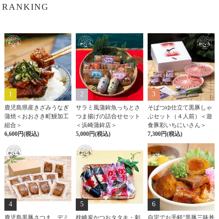
RANKING
1
2
3
鹿児島県産きざみうなぎ
サラミ風蒲鉾魚っちとさ
そばつゆ仕立て黒豚しゃ
蒲焼＜おおさき町鰻加工
つま揚げの詰合せセット
ぶセット（４人前）＜遊
組合＞
＜浜崎蒲鉾店＞
食豚彩いちにいさん＞
6,600円(税込)
5,000円(税込)
7,300円(税込)
4
5
6
鹿児島黒豚さつま デミ
枕崎炭かつおタタキ・刺
自宅でお手軽“黒豚三昧丼