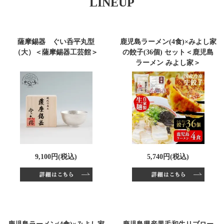
LINEUP
薩摩錫器 ぐい呑平丸型
鹿児島ラーメン(4食)×みよし家
（大）＜薩摩錫器工芸館＞
の餃子(36個) セット＜鹿児島
ラーメン みよし家＞
9,100円(税込)
5,740円(税込)