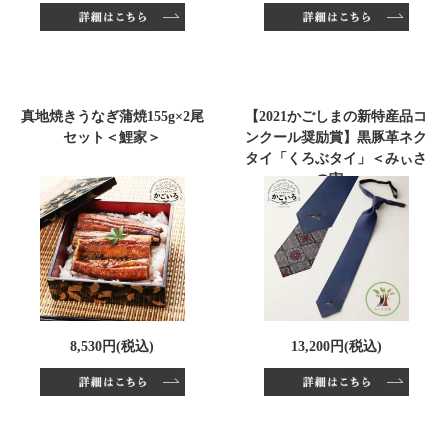
真地焼きうなぎ蒲焼155g×2尾
【2021かごしまの新特産品コ
セット＜鯉家＞
ンクール奨励賞】黒豚革ネク
タイ「くろぶタイ」＜みぃさ
の実＞
8,530円(税込)
13,200円(税込)