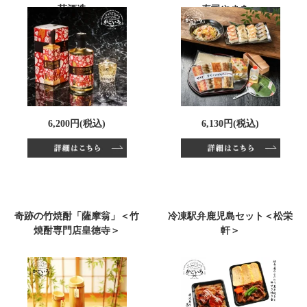
苑酒造＞
寿司やまを＞
6,200円(税込)
6,130円(税込)
奇跡の竹焼酎「薩摩翁」＜竹
冷凍駅弁鹿児島セット＜松栄
焼酎専門店皇徳寺＞
軒＞