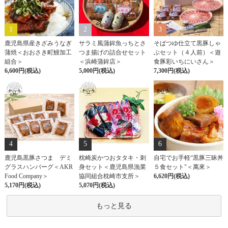
1
2
3
鹿児島県産きざみうなぎ
サラミ風蒲鉾魚っちとさ
そばつゆ仕立て黒豚しゃ
蒲焼＜おおさき町鰻加工
つま揚げの詰合せセット
ぶセット（４人前）＜遊
組合＞
＜浜崎蒲鉾店＞
食豚彩いちにいさん＞
6,600円(税込)
5,000円(税込)
7,300円(税込)
4
5
6
鹿児島黒豚さつま デミ
枕崎炭かつおタタキ・刺
自宅でお手軽“黒豚三昧丼
グラスハンバーグ＜AKR
身セット＜鹿児島県漁業
５食セット"＜萬來＞
Food Company＞
協同組合枕崎市支所＞
6,620円(税込)
5,170円(税込)
5,070円(税込)
もっと見る