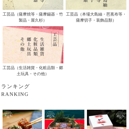
工芸品（薩摩焼等・薩摩錫器・竹
工芸品（本場大島紬・芭蕉布等・
製品・屋久杉）
薩摩切子・装飾品類）
工芸品（生活雑貨・化粧品類・郷
土玩具・その他）
ランキング
RANKING