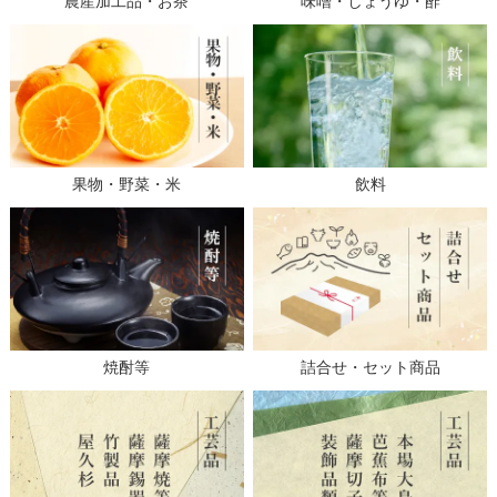
農産加工品・お茶
味噌・しょうゆ・酢
果物・野菜・米
飲料
焼酎等
詰合せ・セット商品