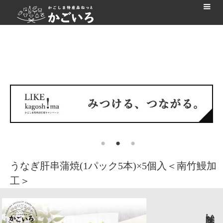
うなぎ肝串蒲焼(1パック5本)×5個入＜南竹鰻加
工＞