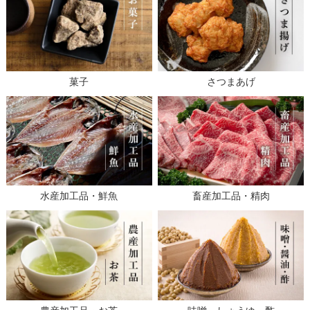
菓子
さつまあげ
水産加工品・鮮魚
畜産加工品・精肉