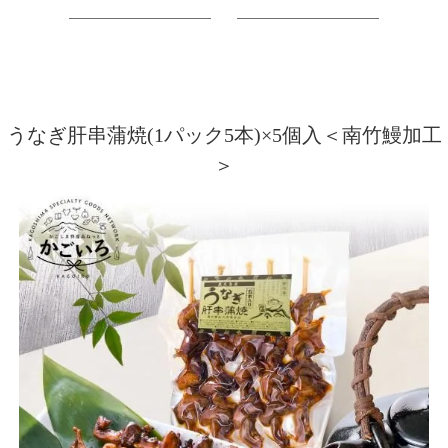
うなぎ肝串蒲焼(1パック5本)×5個入＜南竹鰻加工
＞