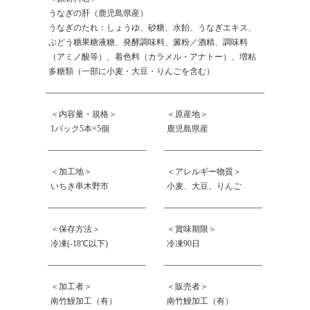
うなぎの肝（鹿児島県産）
うなぎのたれ：しょうゆ、砂糖、水飴、うなぎエキス、
ぶどう糖果糖液糖、発酵調味料、澱粉／酒精、調味料
（アミノ酸等）、着色料（カラメル・アナトー）、増粘
多糖類（一部に小麦・大豆・りんごを含む）
＜内容量・規格＞
＜原産地＞
1パック5本×5個
鹿児島県産
＜加工地＞
＜アレルギー物質＞
いちき串木野市
小麦、大豆、りんご
＜保存方法＞
＜賞味期限＞
冷凍(-18℃以下)
冷凍90日
＜加工者＞
＜販売者＞
南竹鰻加工（有）
南竹鰻加工（有）