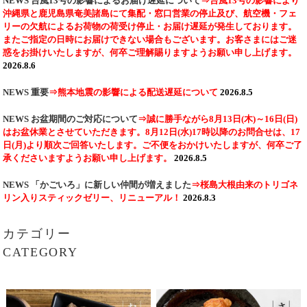
NEWS
台風13号の影響によるお届け遅延について
⇒台風13号の影響により
沖縄県と鹿児島県奄美諸島にて集配・窓口営業の停止及び、航空機・フェ
リーの欠航によるお荷物の荷受け停止・お届け遅延が発生しております。
またご指定の日時にお届けできない場合もございます。お客さまにはご迷
惑をお掛けいたしますが、何卒ご理解賜りますようお願い申し上げます。
2026.8.6
NEWS
重要
⇒熊本地震の影響による配送遅延について
2026.8.5
NEWS
お盆期間のご対応について
⇒誠に勝手ながら8月13日(木)～16日(日)
はお盆休業とさせていただきます。8月12日(水)17時以降のお問合せは、17
日(月)より順次ご回答いたします。ご不便をおかけいたしますが、何卒ご了
承くださいますようお願い申し上げます。
2026.8.5
NEWS
「かごいろ」に新しい仲間が増えました
⇒桜島大根由来のトリゴネ
リン入りスティックゼリー、リニューアル！
2026.8.3
カテゴリー
CATEGORY